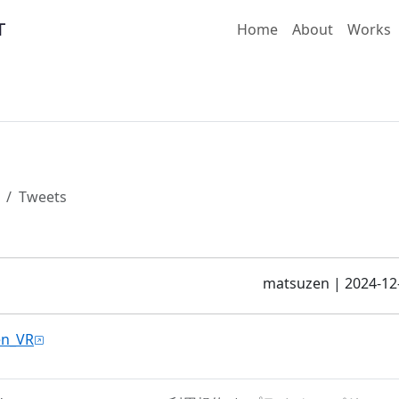
Home
About
Works
Tweets
matsuzen
|
2024-12
en_VR